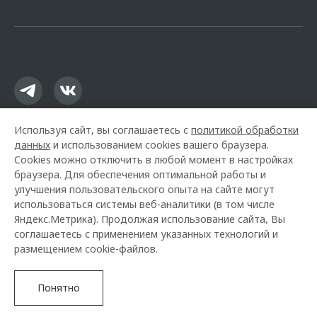
офертой.
Используя сайт, вы соглашаетесь с
политикой обработки
данных
и использованием cookies вашего браузера.
Cookies можно отключить в любой момент в настройках
браузера. Для обеспечения оптимальной работы и
улучшения пользовательского опыта на сайте могут
использоваться системы веб-аналитики (в том числе
Горячая линия OMODA:
+7 (8362) 38-11-11
Яндекс.Метрика). Продолжая использование сайта, Вы
соглашаетесь с применением указанных технологий и
© 2026 Альянс
размещением cookie-файлов.
Модельный ряд
Архивные модели
Контакты
Правовая информация
Понятно