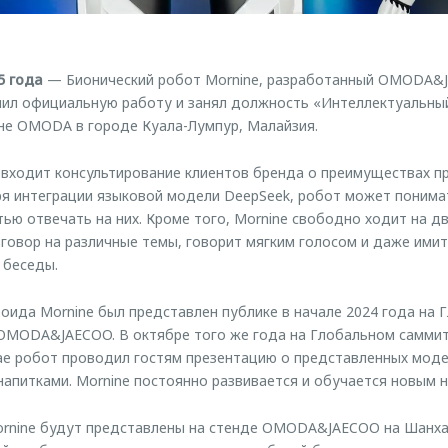
5 года
— Бионический робот Mornine, разработанный OMODA&J
чил официальную работу и занял должность «Интеллектуальный
не OMODA в городе Куала-Лумпур, Малайзия.
 входит консультирование клиентов бренда о преимуществах п
я интеграции языковой модели DeepSeek, робот может понима
тью отвечать на них. Кроме того, Mornine свободно ходит на дву
овор на различные темы, говорит мягким голосом и даже ими
 беседы.
оида Mornine был представлен публике в начале 2024 года на 
OMODA&JAECOO. В октябре того же года на Глобальном саммит
 робот проводил гостям презентацию о представленных модел
напитками. Mornine постоянно развивается и обучается новым 
ornine будут представлены на стенде OMODA&JAECOO на Шанха