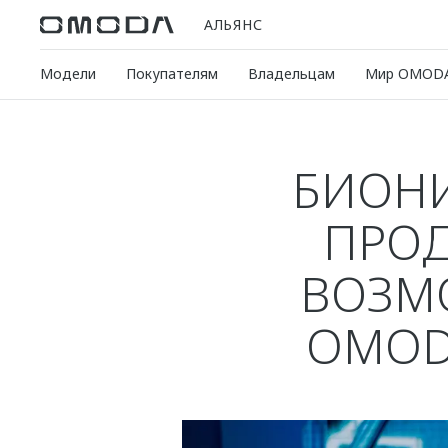
АЛЬЯНС
Модели
Покупателям
Владельцам
Мир OMOD
БИОНИ
ПРО
ВОЗМ
OMOD