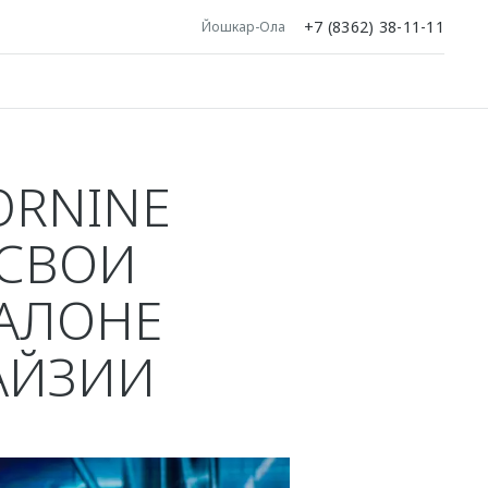
+7 (8362) 38-11-11
Йошкар-Ола
ORNINE
СВОИ
АЛОНЕ
АЙЗИИ