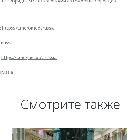
ей с гибридными технологиями автомобилей брендов.
:
https://t.me/omodarussia
arussia
:
https://t.me/jaecoo\_russia
orussia
Смотрите также