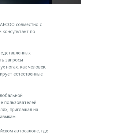
AECOO совместно с
 консультант по
редставленных
ть запросы
х ногах, как человек,
тирует естественные
Глобальной
е пользователей
ях, приглашал на
навыкам.
йском автосалоне, где