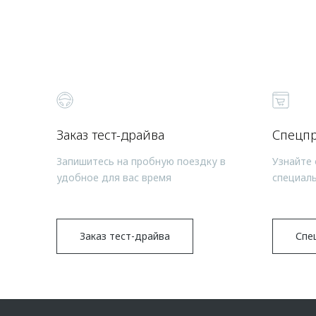
Заказ тест-драйва
Спецп
Запишитесь на пробную поездку в
Узнайте 
удобное для вас время
специал
Заказ тест-драйва
Спе