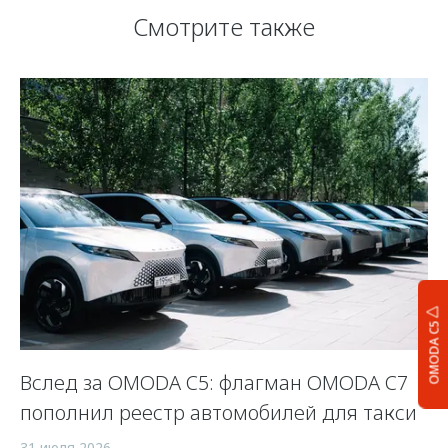
Смотрите также
OMODA C5
Вслед за OMODA C5: флагман OMODA C7
С
пополнил реестр автомобилей для такси
п
а
31 июля 2026