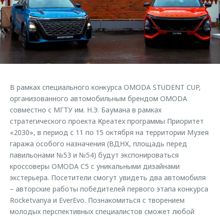
Страхование
Клиентская поддержка
Обратная связь
Кредитный калькулятор
O&J Автоклуб
Аксессуары
Клуб владельцев OMODA
Одежда и сувениры
Приложение O&J
Оригинальные аксессуары
Аксессуары
В рамках специального конкурса OMODA STUDENT CUP,
Запчасти
Одежда и сувениры
организованного автомобильным брендом OMODA
совместно с МГТУ им. Н.Э. Баумана в рамках
Трейд-ин
Оригинальные аксессуары
стратегического проекта Креатех программы Приоритет
Калькулятор трейд-ин
Запчасти
«2030», в период с 11 по 15 октября на территории Музея
гаража особого назначения (ВДНХ, площадь перед
павильонами №53 и №54) будут экспонироваться
кроссоверы OMODA C5 с уникальными дизайнами
экстерьера. Посетители смогут увидеть два автомобиля
– авторские работы победителей первого этапа конкурса
Rocketvanya и EverEvo. Познакомиться с творением
молодых перспективных специалистов сможет любой