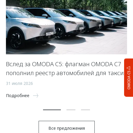
Вслед за OMODA C5: флагман OMODA C7
С
пополнил реестр автомобилей для такси
п
OMODA C5
а
31 июля 2026
5 
Подробнее
По
Все предложения