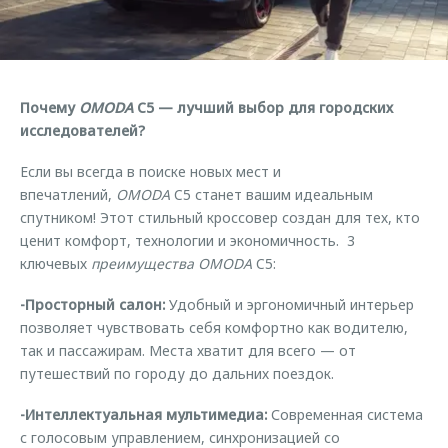
Страхование
Клиентская поддержка
Обратная связь
Кредитный калькулятор
O&J Автоклуб
Аксессуары
Клуб владельцев OMODA
Почему
OMODA
C5 — лучший выбор для городских
Одежда и сувениры
Приложение O&J
исследователей?
Оригинальные аксессуары
Аксессуары
Если вы всегда в поиске новых мест и
Запчасти
впечатлений,
OMODA
C5 станет вашим идеальным
Одежда и сувениры
спутником! Этот стильный кроссовер создан для тех, кто
Трейд-ин
Оригинальные аксессуары
ценит комфорт, технологии и экономичность. 3
Калькулятор трейд-ин
Запчасти
ключевых
преимущества
OMODA
C5:
-Просторный салон:
Удобный и эргономичный интерьер
позволяет чувствовать себя комфортно как водителю,
так и пассажирам. Места хватит для всего — от
путешествий по городу до дальних поездок.
-Интеллектуальная мультимедиа:
Современная система
с голосовым управлением, синхронизацией со