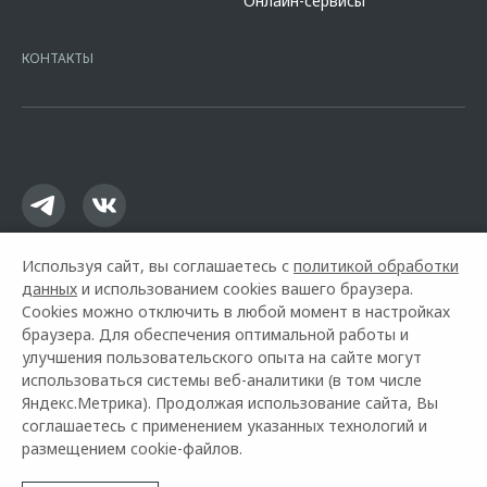
Онлайн-сервисы
platformId=alfasite
Кредит предоставляет АО Альфа-Банк. ИНН
7728168971 ОГРН 1027700067328 место нахождение 107078, г.
Москва, ул. Каланчевская, д. 27. Ген.лицензия ЦБ РФ № 1326 от
КОНТАКТЫ
16.01.2015. Предложение ограничено и не является публичной
офертой.
Используя сайт, вы соглашаетесь с
политикой обработки
данных
и использованием cookies вашего браузера.
Cookies можно отключить в любой момент в настройках
браузера. Для обеспечения оптимальной работы и
улучшения пользовательского опыта на сайте могут
использоваться системы веб-аналитики (в том числе
Горячая линия OMODA:
+7 (8362) 38-11-11
Яндекс.Метрика). Продолжая использование сайта, Вы
соглашаетесь с применением указанных технологий и
© 2026 Альянс
размещением cookie-файлов.
Модельный ряд
Архивные модели
Контакты