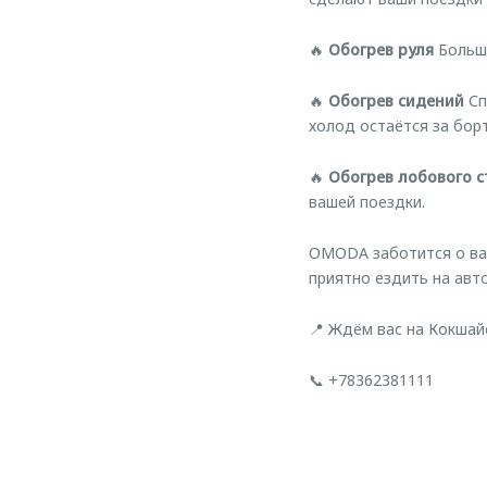
🔥
Обогрев руля
Больше
🔥
Обогрев сидений
Сп
холод остаётся за бор
🔥
Обогрев лобового с
вашей поездки.
OMODA заботится о ваш
приятно ездить на авт
📍 Ждём вас на Кокшай
📞 +78362381111