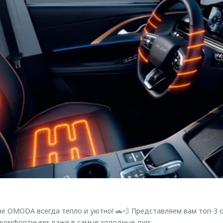
оне OMODA всегда тепло и уютно! 🚗💨 Представляем вам топ-3 
 комфортными даже в самые холодные дни: