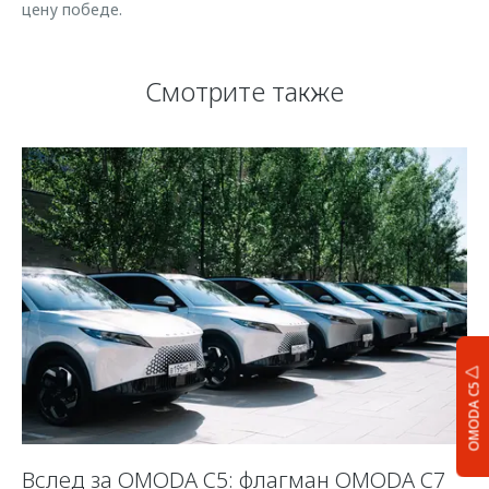
цену победе.
Смотрите также
OMODA C5
Вслед за OMODA C5: флагман OMODA C7
С