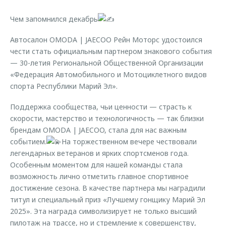
Страхование
Клиентская поддержка
Обратная связь
Чем запомнился декабрь
Кредитный калькулятор
O&J Автоклуб
Автосалон OMODA | JAECOO Рейн Моторс удостоился
Аксессуары
Клуб владельцев OMODA
чести стать официальным партнером знакового события
Одежда и сувениры
Приложение O&J
— 30-летия Региональной Общественной Организации
«Федерация Автомобильного и Мотоциклетного видов
Оригинальные аксессуары
Аксессуары
спорта Республики Марий Эл».
Запчасти
Одежда и сувениры
Поддержка сообщества, чьи ценности — страсть к
Трейд-ин
Оригинальные аксессуары
скорости, мастерство и технологичность — так близки
брендам OMODA | JAECOO, стала для нас важным
Калькулятор трейд-ин
Запчасти
событием.
На торжественном вечере чествовали
легендарных ветеранов и ярких спортсменов года.
Особенным моментом для нашей команды стала
возможность лично отметить главное спортивное
достижение сезона. В качестве партнера мы наградили
титул и специальный приз «Лучшему гонщику Марий Эл
2025». Эта награда символизирует не только высший
пилотаж на трассе, но и стремление к совершенству,