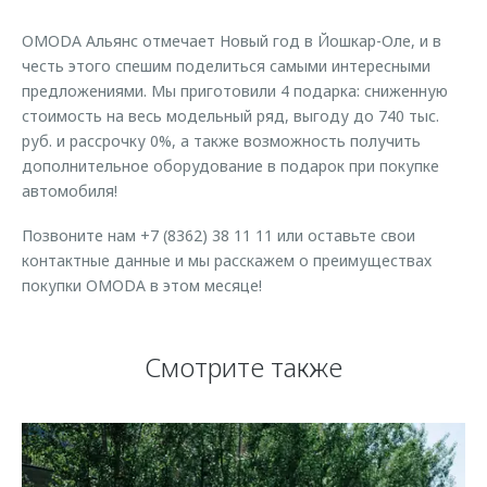
Страхование
Клиентская поддержка
Обратная связь
OMODA Альянс отмечает Новый год в Йошкар-Оле, и в
Кредитный калькулятор
O&J Автоклуб
честь этого спешим поделиться самыми интересными
предложениями. Мы приготовили 4 подарка: сниженную
Аксессуары
Клуб владельцев OMODA
стоимость на весь модельный ряд, выгоду до 740 тыс.
Одежда и сувениры
Приложение O&J
руб. и рассрочку 0%, а также возможность получить
дополнительное оборудование в подарок при покупке
Оригинальные аксессуары
Аксессуары
автомобиля!
Запчасти
Одежда и сувениры
Позвоните нам +7 (8362) 38 11 11 или оставьте свои
Трейд-ин
Оригинальные аксессуары
контактные данные и мы расскажем о преимуществах
Калькулятор трейд-ин
Запчасти
покупки OMODA в этом месяце!
Смотрите также