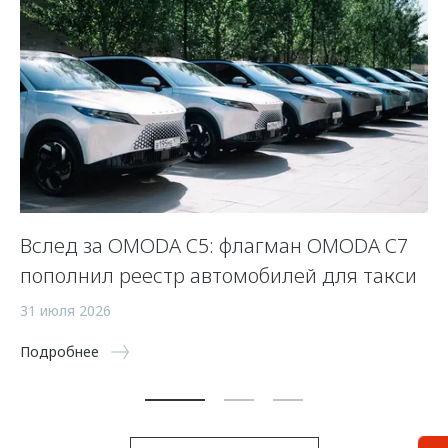
Вслед за OMODA C5: флагман OMODA C7
С
пополнил реестр автомобилей для такси
п
а
31 июля 2026
5 
Подробнее
По