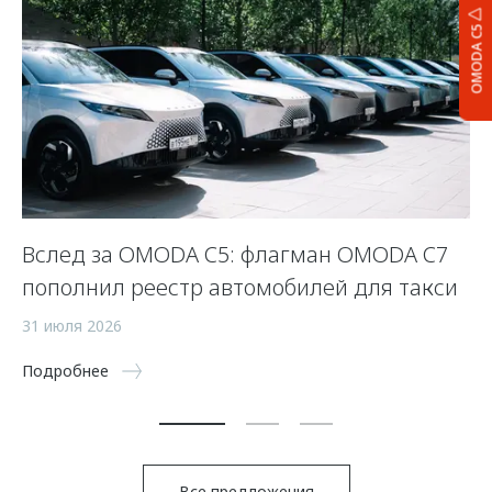
OMODA C5
Вслед за OMODA C5: флагман OMODA C7
С
пополнил реестр автомобилей для такси
п
а
31 июля 2026
5 
Подробнее
По
Все предложения