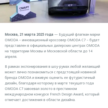
Страхование
Клиентская поддержка
Обратная связь
Кредитный калькулятор
O&J Автоклуб
Аксессуары
Клуб владельцев OMODA
Одежда и сувениры
Приложение O&J
Москва, 21 марта 2025 года
— Будущий флагман марки
Оригинальные аксессуары
OMODA – инновационный кроссовер OMODA C7 – будет
Аксессуары
Запчасти
представлен в официальных дилерских центрах OMODA
Одежда и сувениры
на территории Москвы и Московской области до 14
Трейд-ин
Оригинальные аксессуары
апреля.
Калькулятор трейд-ин
Запчасти
В рамках экспонирования в шоу-румах любой желающий
может лично познакомиться с предстоящей новинкой
бренда OMODA и вживую оценить ее футуристичный
дизайн, благодаря которому в марте текущего года
OMODA C7 завоевал золото в престижном
международном конкурсе French Design Award, который
отмечает достижения в области дизайна.