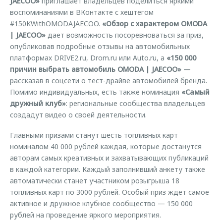
JAECOO»
приглашает владельцев поделиться яркими
воспоминаниями в ВКонтакте с хештегом
#150KWithOMODAJAECOO.
«Обзор с характером OMODA
| JAECOO»
дает возможность посоревноваться за приз,
опубликовав подробные отзывы на автомобильных
платформах DRIVE2.ru, Drom.ru или Auto.ru, а
«150 000
причин выбрать автомобиль OMODA | JAECOO»
—
рассказав в соцсети о тест-драйве автомобилей бренда.
Помимо индивидуальных, есть также номинация
«Самый
дружный клуб»
: региональные сообщества владельцев
создадут видео о своей деятельности.
Главными призами станут шесть топливных карт
номиналом 40 000 рублей каждая, которые достанутся
авторам самых креативных и захватывающих публикаций
в каждой категории. Каждый заполнивший анкету также
автоматически станет участником розыгрыша 18
топливных карт по 3000 рублей. Особый приз ждет самое
активное и дружное клубное сообщество — 150 000
рублей на проведение яркого мероприятия.