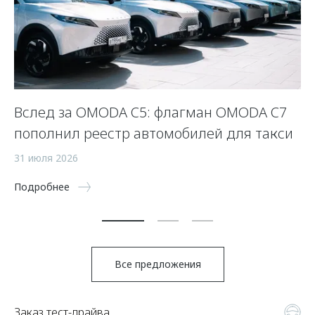
Вслед за OMODA C5: флагман OMODA C7
С
пополнил реестр автомобилей для такси
п
а
31 июля 2026
5 
Подробнее
По
Все предложения
Заказ тест-драйва