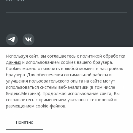
16.01.2015. Предложение ограничено и не является публичной
офертой.
Используя сайт, вы соглашаетесь с
политикой обработки
данных
и использованием cookies вашего браузера.
Cookies можно отключить в любой момент в настройках
браузера. Для обеспечения оптимальной работы и
улучшения пользовательского опыта на сайте могут
использоваться системы веб-аналитики (в том числе
Горячая линия OMODA:
+7 (8362) 38-11-11
Яндекс.Метрика). Продолжая использование сайта, Вы
соглашаетесь с применением указанных технологий и
© 2026 Альянс
размещением cookie-файлов.
Модельный ряд
Архивные модели
Контакты
Правовая информация
Понятно