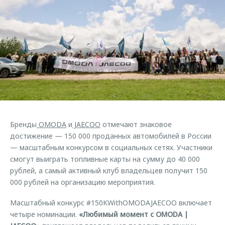
Страхование
Клиентская поддержка
Обратная связь
Кредитный калькулятор
O&J Автоклуб
Аксессуары
Клуб владельцев OMODA
Одежда и сувениры
Приложение O&J
Оригинальные аксессуары
Аксессуары
Запчасти
Одежда и сувениры
Трейд-ин
Оригинальные аксессуары
Бренды
OMODA
и
JAECOO
отмечают знаковое
Калькулятор трейд-ин
Запчасти
достижение — 150 000 проданных автомобилей в России
— масштабным конкурсом в социальных сетях. Участники
смогут выиграть топливные карты на сумму до 40 000
рублей, а самый активный клуб владельцев получит 150
000 рублей на организацию мероприятия.
Масштабный конкурс #150KWithOMODAJAECOO включает
четыре номинации.
«Любимый момент с OMODA |