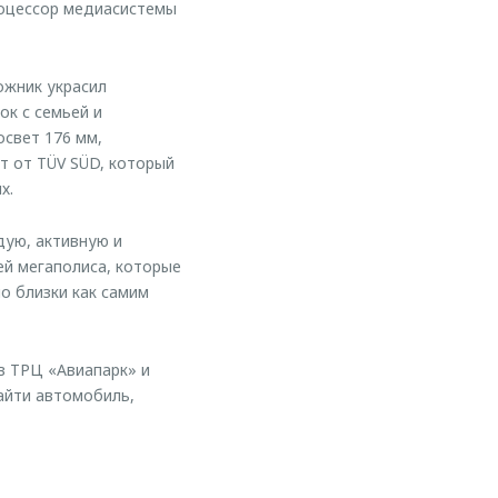
оцессор медиасистемы
ожник украсил
ок с семьей и
свет 176 мм,
т от TÜV SÜD, который
х.
дую, активную и
ей мегаполиса, которые
о близки как самим
в ТРЦ «Авиапарк» и
айти автомобиль,