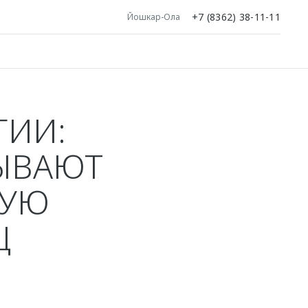
+7 (8362) 38-11-11
Йошкар-Ола
ГИИ:
ЗЫВАЮТ
НУЮ
Ц