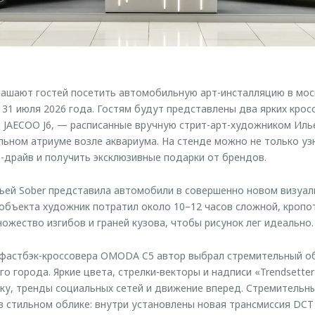
ашают гостей посетить автомобильную арт-инсталляцию в мо
о 31 июля 2026 года. Гостям будут представлены два ярких кро
JAECOO J6, — расписанные вручную стрит-арт-художником Илье
льном атриуме возле аквариума. На стенде можно не только уз
т-драйв и получить эксклюзивные подарки от брендов.
ьей Sober представила автомобили в совершенно новом визуал
объекта художник потратил около 10–12 часов сложной, кропо
ожество изгибов и граней кузова, чтобы рисунок лег идеально.
 фастбэк-кроссовера OMODA C5 автор выбрал стремительный об
 города. Яркие цвета, стрелки-векторы и надписи «Trendsetter» и
у, тренды социальных сетей и движение вперед. Стремительны
в стильном облике: внутри установлены новая трансмиссия DCT