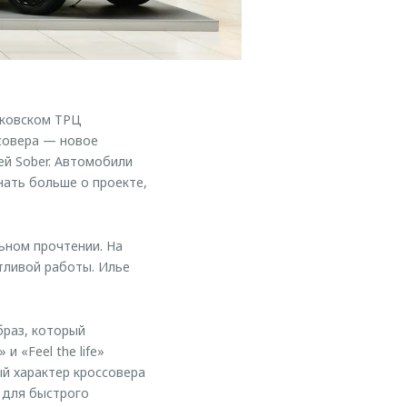
сковском ТРЦ
ссовера — новое
й Sober. Автомобили
нать больше о проекте,
ьном прочтении. На
тливой работы. Илье
раз, который
 «Feel the life»
й характер кроссовера
 для быстрого