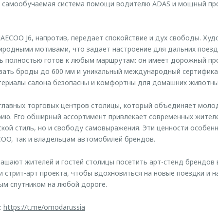
, самообучаемая система помощи водителю ADAS и мощный пр
AECOO J6, напротив, передает спокойствие и дух свободы. Худ
риродными мотивами, что задает настроение для дальних поезд
ь полностью готов к любым маршрутам: он имеет дорожный про
вать броды до 600 мм и уникальный международный сертифика
териалы салона безопасны и комфортны для домашних животны
главных торговых центров столицы, который объединяет моло
ию. Его обширный ассортимент привлекает современных жител
ской стиль, но и свободу самовыражения. Эти ценности особенн
OO, так и владельцам автомобилей брендов.
шают жителей и гостей столицы посетить арт-стенд брендов 
 стрит-арт проекта, чтобы вдохновиться на новые поездки и н
ым спутником на любой дороге.
:
https://t.me/omodarussia