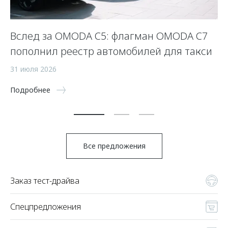
Вслед за OMODA C5: флагман OMODA C7
С
пополнил реестр автомобилей для такси
п
а
31 июля 2026
5 
Подробнее
По
Все предложения
Заказ тест-драйва
Спецпредложения