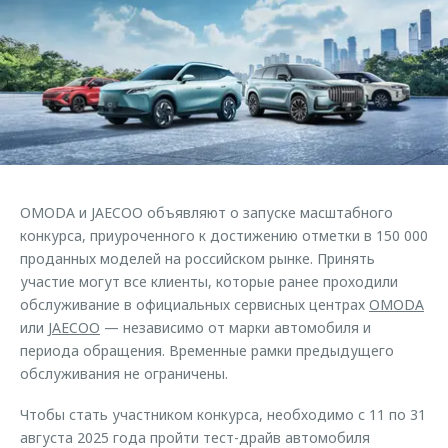
Страхование
Клиентская поддержка
Обратная связь
Кредитный калькулятор
O&J Автоклуб
Аксессуары
Клуб владельцев OMODA
Одежда и сувениры
Приложение O&J
Оригинальные аксессуары
Аксессуары
Запчасти
Одежда и сувениры
OMODA и JAECOO объявляют о запуске масштабного
Трейд-ин
Оригинальные аксессуары
конкурса, приуроченного к достижению отметки в 150 000
проданных моделей на российском рынке. Принять
Калькулятор трейд-ин
Запчасти
участие могут все клиенты, которые ранее проходили
обслуживание в официальных сервисных центрах
OMODA
или
JAECOO
— независимо от марки автомобиля и
периода обращения. Временные рамки предыдущего
обслуживания не ограничены.
Чтобы стать участником конкурса, необходимо с 11 по 31
августа 2025 года пройти тест-драйв автомобиля