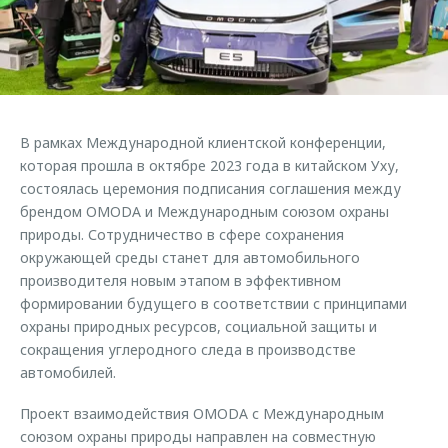
Страхование
Клиентская поддержка
Обратная связь
Кредитный калькулятор
O&J Автоклуб
Аксессуары
Клуб владельцев OMODA
Одежда и сувениры
Приложение O&J
В рамках Международной клиентской конференции,
Оригинальные аксессуары
которая прошла в октябре 2023 года в китайском Уху,
Аксессуары
Запчасти
состоялась церемония подписания соглашения между
Одежда и сувениры
брендом OMODA и Международным союзом охраны
Трейд-ин
Оригинальные аксессуары
природы. Сотрудничество в сфере сохранения
окружающей среды станет для автомобильного
Калькулятор трейд-ин
Запчасти
производителя новым этапом в эффективном
формировании будущего в соответствии с принципами
охраны природных ресурсов, социальной защиты и
сокращения углеродного следа в производстве
автомобилей.
Проект взаимодействия OMODA с Международным
союзом охраны природы направлен на совместную