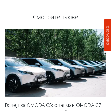
Смотрите также
OMODA C5
Вслед за OMODA C5: флагман OMODA C7
С