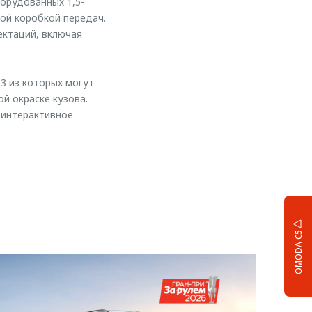
орудованных 1,5-
ой коробкой передач.
ектаций, включая
3 из которых могут
й окраске кузова.
 интерактивное
OMODA C5