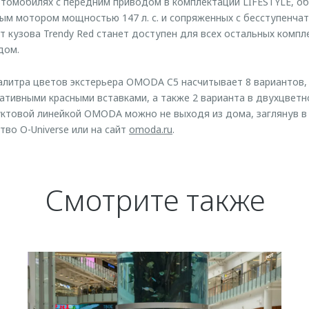
втомобилях с передним приводом в комплектации LIFESTYLE, об
м мотором мощностью 147 л. с. и сопряженных с бесступенчат
т кузова Trendy Red станет доступен для всех остальных компл
дом.
литра цветов экстерьера OMODA C5 насчитывает 8 вариантов, 
тивными красными вставками, а также 2 варианта в двухцветно
ктовой линейкой OMODA можно не выходя из дома, заглянув в
тво O-Universe или на сайт
omoda.ru
.
Смотрите также