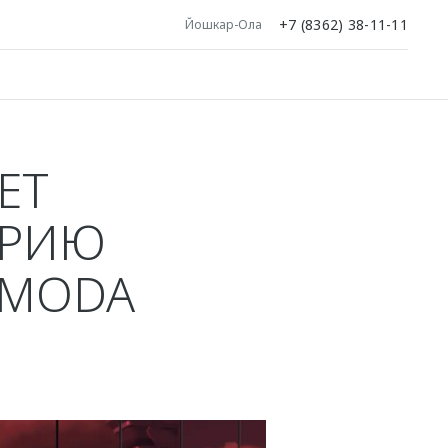
+7 (8362) 38-11-11
Йошкар-Ола
ЕТ
ЕРИЮ
OMODA