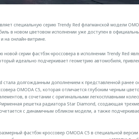
ляет специальную серию Trendy Red флагманской модели OMOD
иль в новом цветовом исполнении уже доступен в официальны
и на онлайн-витрине.
 новой серии фастбэк-кроссовера в исполнении Trendy Red яв
который идеально подчеркивает геометрию автомобиля, привле
ed стала долгожданным дополнением к представленной ранее ос
ссовера OMODA C5, которая отличается глубоким черным цвето
элементов, в сочетании с оригинальными легкосплавными коле
Фирменная решетка радиатора Star Diamond, создающая трехм
очетается с динамичным обликом модели, а также подчеркива
азмерный фастбэк-кроссовер OMODA C5 в специальной версии 