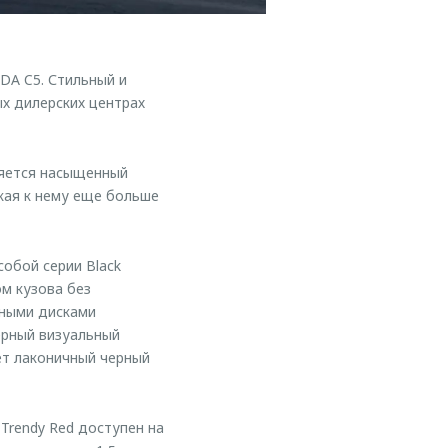
A C5. Стильный и
х дилерских центрах
ляется насыщенный
кая к нему еще больше
обой серии Black
м кузова без
сными дисками
ерный визуальный
ет лаконичный черный
Trendy Red доступен на