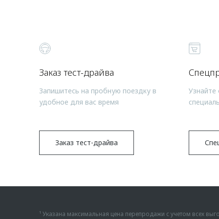
Заказ тест-драйва
Спецп
Запишитесь на пробную поездку в
Узнайте 
удобное для вас время
специал
Заказ тест-драйва
Спе
¹ Указана максимальная цена перепродажи с учетом всех в