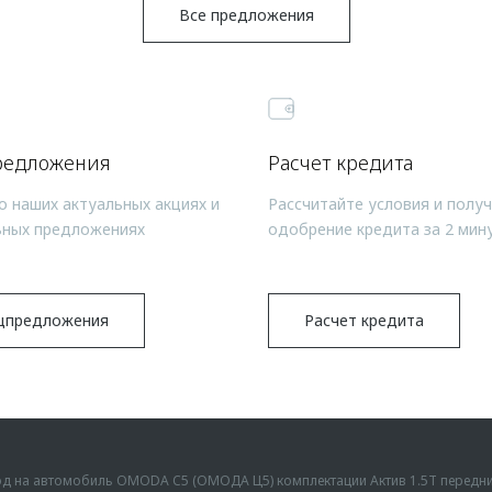
Все предложения
редложения
Расчет кредита
о наших актуальных акциях и
Рассчитайте условия и полу
ьных предложениях
одобрение кредита за 2 мин
цпредложения
Расчет кредита
ыгод на автомобиль OMODA C5 (ОМОДА Ц5) комплектации Актив 1.5Т передн