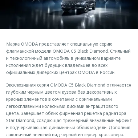
Страхование
Клиентская поддержка
Обратная связь
Кредитный калькулятор
O&J Автоклуб
Аксессуары
Клуб владельцев OMODA
Одежда и сувениры
Приложение O&J
Марка OMODA представляет специальную серию
Оригинальные аксессуары
флагманской модели OMODA C5 Black Diamond. Стильный
Аксессуары
Запчасти
и технологичный автомобиль в уникальном варианте
Одежда и сувениры
исполнения ждет будущих владельцев во всех
Трейд-ин
Оригинальные аксессуары
официальных дилерских центрах OMODA в России.
Калькулятор трейд-ин
Запчасти
Эксклюзивная серия OMODA C5 Black Diamond отличается
глубоким черным цветом кузова без декоративных
красных элементов в сочетании с оригинальными
легкосплавными колесными дисками антрацитового
цвета. Завершает облик фирменная решетка радиатора
Star Diamond, создающая трехмерный визуальный эффект
и подчеркивающая динамичный облик модели. Дополнил
лаконичный внешний вид черный интерьер кроссовера.