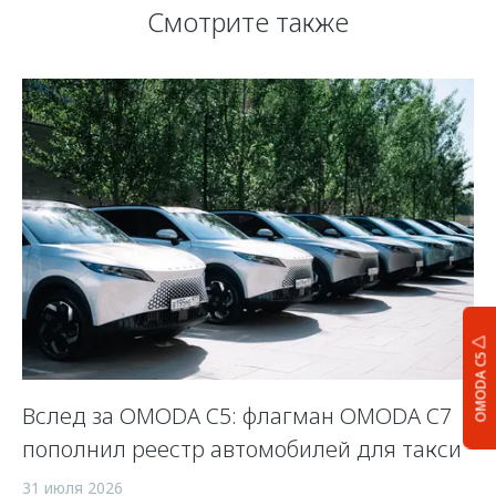
Смотрите также
OMODA C5
Вслед за OMODA C5: флагман OMODA C7
С
пополнил реестр автомобилей для такси
п
а
31 июля 2026