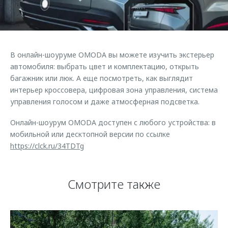
Страхование
Клиентская поддержка
Обратная связь
Кредитный калькулятор
O&J Автоклуб
Аксессуары
Клуб владельцев OMODA
В онлайн-шоуруме OMODA вы можете изучить экстерьер
Одежда и сувениры
Приложение O&J
автомобиля: выбрать цвет и комплектацию, открыть
Оригинальные аксессуары
багажник или люк. А еще посмотреть, как выглядит
Аксессуары
интерьер кроссовера, цифровая зона управления, система
Запчасти
управления голосом и даже атмосферная подсветка.
Одежда и сувениры
Трейд-ин
Оригинальные аксессуары
Онлайн-шоурум OMODA доступен с любого устройства: в
Калькулятор трейд-ин
Запчасти
мобильной или десктопной версии по ссылке
https://clck.ru/34TDTg
Смотрите также