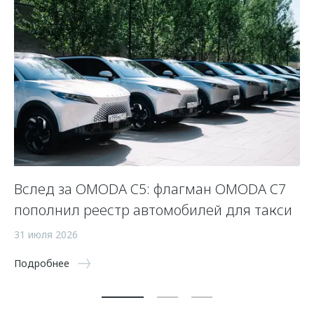
Вслед за OMODA C5: флагман OMODA C7
С
пополнил реестр автомобилей для такси
п
а
31 июля 2026
5 
Подробнее
По