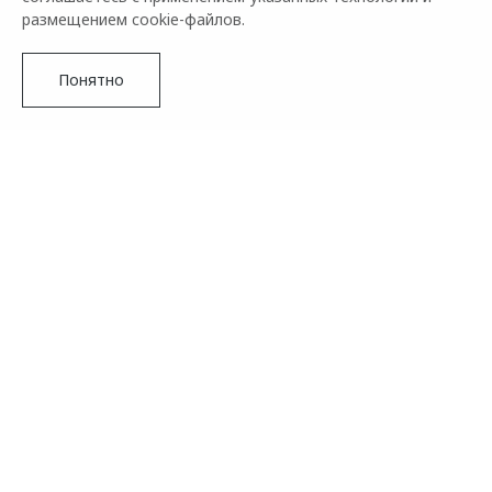
размещением cookie-файлов.
Понятно
Подробнее
Бренд OMODA испытывает самые теплые чувства к своим
клиентам и точно знает, что это взаимно. Специально к
самому романтичному празднику, который традиционно