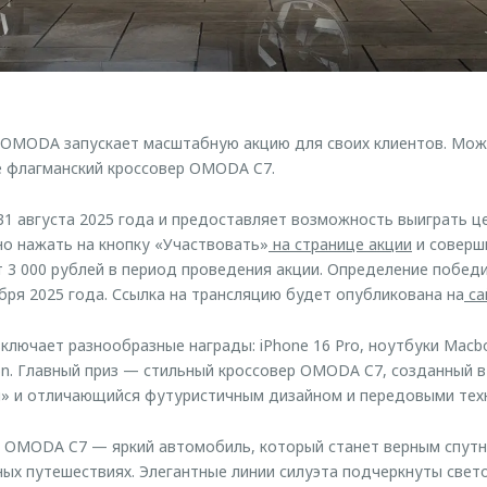
 OMODA запускает масштабную акцию для своих клиентов. Мож
ле флагманский кроссовер OMODA C7.
 31 августа 2025 года и предоставляет возможность выиграть ц
но нажать на кнопку «Участвовать»
на странице акции
и соверши
т 3 000 рублей в период проведения акции. Определение побед
бря 2025 года. Ссылка на трансляцию будет опубликована на
са
лючает разнообразные награды: iPhone 16 Pro, ноутбуки Macbook
n. Главный приз — стильный кроссовер OMODA C7, созданный 
и» и отличающийся футуристичным дизайном и передовыми тех
р OMODA C7 — яркий автомобиль, который станет верным спут
ных путешествиях. Элегантные линии силуэта подчеркнуты све