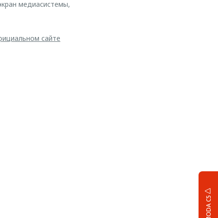
экран медиасистемы,
ициальном сайте
OMODA C5