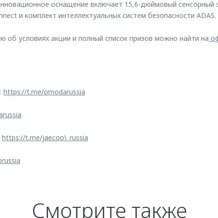
инновационное оснащение включает 15,6-дюймовый сенсорный 
ect и комплект интеллектуальных систем безопасности ADAS.
об условиях акции и полный список призов можно найти на
оф
:
https://t.me/omodarussia
arussia
:
https://t.me/jaecoo\_russia
orussia
Смотрите также