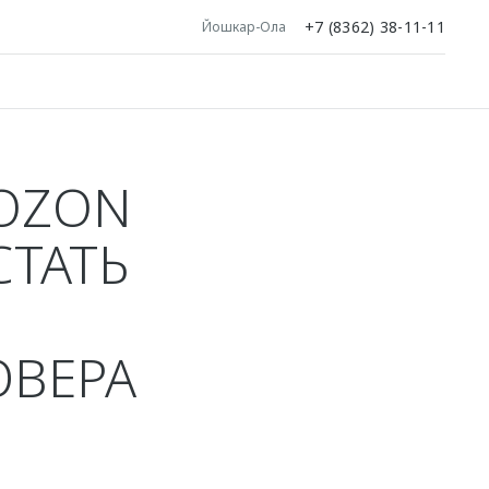
+7 (8362) 38-11-11
Йошкар-Ола
 OZON
СТАТЬ
ОВЕРА