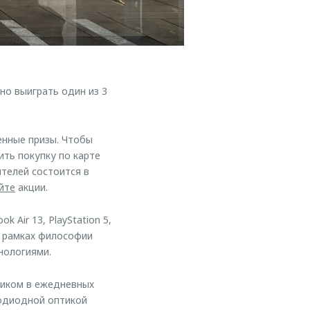
но выиграть один из 3
енные призы. Чтобы
ть покупку по карте
ителей состоится в
йте
акции.
 Air 13, PlayStation 5,
в рамках философии
нологиями.
ником в ежедневных
тодиодной оптикой