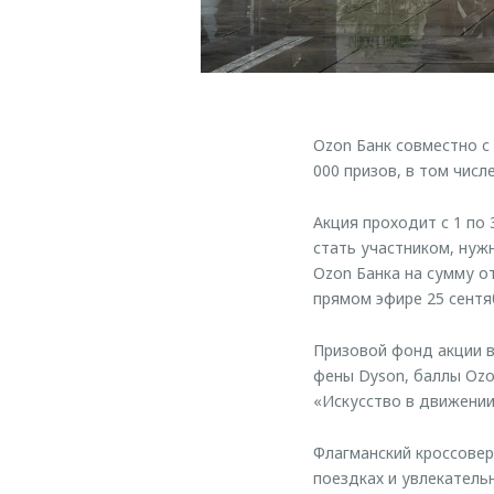
Ozon Банк совместно с
000 призов, в том чис
Акция проходит с 1 по
стать участником, нуж
Ozon Банка на сумму о
прямом эфире 25 сентя
Призовой фонд акции вк
фены Dyson, баллы Ozo
«Искусство в движени
Флагманский кроссове
поездках и увлекатель