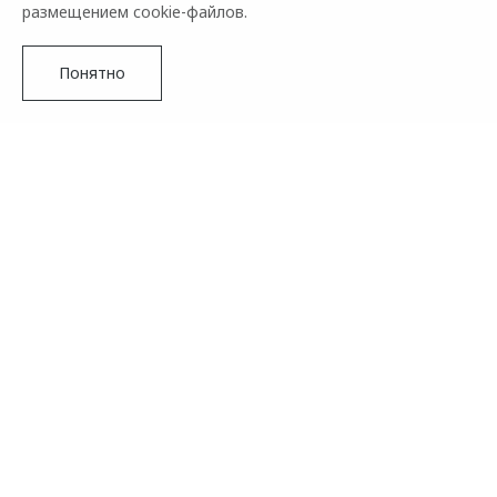
размещением cookie-файлов.
Понятно
Подробнее
Бренд OMODA принял решение продлить сроки приема
заявок на открытый конкурс OMODA Student Cup для