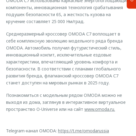
OMODA С7 использованы каркасные энергопоглощающие
компоненты, инновационная технология срабатывания
подушек безопасности 6S, а жесткость кузова на
кручение составляет 25 000 Нм/град.
Среднеразмерный кроссовер OMODA С7 воплощает в
себе комплексную эволюцию модельного ряда бренда
OMODA. Автомобиль получил футуристический стиль,
инновационный кокпит, исключительные ездовые
характеристики, впечатляющий уровень комфорта и
безопасности. В соответствии с планами глобального
развития бренда, флагманский кроссовер OMODA С7
станет доступен на мировых рынках в 2025 году.
Познакомиться с модельным рядом OMODA можно не
выходя из дома, заглянув в интерактивное виртуальное
пространство O-Universe или на сайт
www.omoda.ru.
Telegram-канал OMODA:
https://t.me/omodarussia