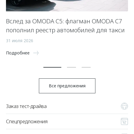
Вслед за OMODA C5: флагман OMODA C7
С
пополнил реестр автомобилей для такси
п
а
31 июля 2026
5 
Подробнее
По
Все предложения
Заказ тест-драйва
Спецпредложения