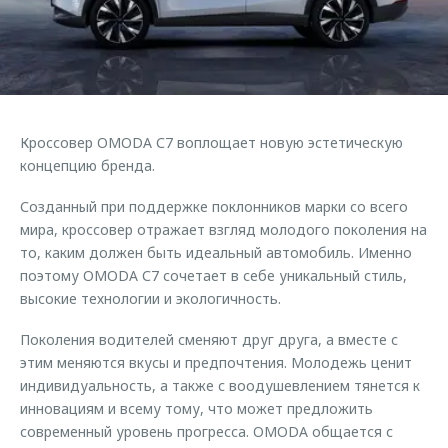
Страхование
Клиентская поддержка
Обратная связь
Кредитный калькулятор
O&J Автоклуб
Аксессуары
Клуб владельцев OMODA
Одежда и сувениры
Приложение O&J
Кроссовер OMODA С7 воплощает новую эстетическую
Оригинальные аксессуары
концепцию бренда.
Аксессуары
Запчасти
Одежда и сувениры
Созданный при поддержке поклонников марки со всего
Трейд-ин
мира, кроссовер отражает взгляд молодого поколения на
Оригинальные аксессуары
то, каким должен быть идеальный автомобиль. Именно
Калькулятор трейд-ин
Запчасти
поэтому OMODA С7 сочетает в себе уникальный стиль,
высокие технологии и экологичность.
Поколения водителей сменяют друг друга, а вместе с
этим меняются вкусы и предпочтения. Молодежь ценит
индивидуальность, а также с воодушевлением тянется к
инновациям и всему тому, что может предложить
современный уровень прогресса. OMODA общается с