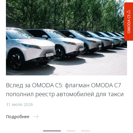
OMODA C5
Вслед за OMODA C5: флагман OMODA C7
С
пополнил реестр автомобилей для такси
п
а
31 июля 2026
5 
Подробнее
По