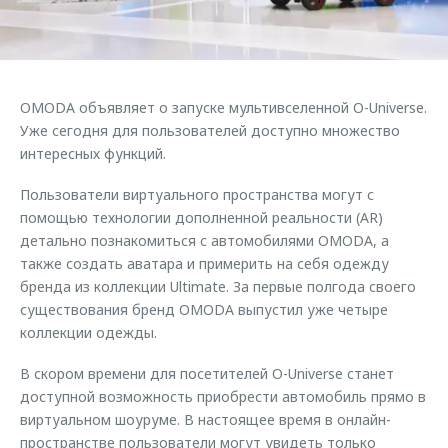
Страхование
Клиентская поддержка
Обратная связь
Кредитный калькулятор
O&J Автоклуб
Аксессуары
Клуб владельцев OMODA
OMODA объявляет о запуске мультивселенной O-Universe.
Одежда и сувениры
Приложение O&J
Уже сегодня для пользователей доступно множество
Оригинальные аксессуары
интересных функций.
Аксессуары
Запчасти
Пользователи виртуального пространства могут с
Одежда и сувениры
помощью технологии дополненной реальности (AR)
Трейд-ин
Оригинальные аксессуары
детально познакомиться с автомобилями OMODA, а
Калькулятор трейд-ин
Запчасти
также создать аватара и примерить на себя одежду
бренда из коллекции Ultimate. За первые полгода своего
существования бренд OMODA выпустил уже четыре
коллекции одежды.
В скором времени для посетителей O-Universe станет
доступной возможность приобрести автомобиль прямо в
виртуальном шоуруме. В настоящее время в онлайн-
пространстве пользователи могут увидеть только