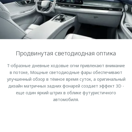
Страхование
Клиентская поддержка
Обратная связь
Кредитный калькулятор
O&J Автоклуб
Аксессуары
Клуб владельцев OMODA
Одежда и сувениры
Приложение O&J
Оригинальные аксессуары
Аксессуары
Продвинутая светодиодная оптика
Запчасти
Одежда и сувениры
T-образные дневные ходовые огни привлекают внимание
Трейд-ин
Оригинальные аксессуары
в потоке, Мощные светодиодные фары обеспечивают
Калькулятор трейд-ин
Запчасти
улучшенный обзор в тёмное время суток, а оригинальный
дизайн матричных задних фонарей создает эффект 3D -
еще один яркий штрих в облике футуристичного
автомобиля.