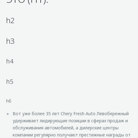
h2
h3
h4
h5
h6
Вот уже более 35 лет Chery Fresh Auto Левобережный
удерживает лидирующие позиции в сферах продаж и
обслуживания автомобилей, а дилерские центры
компании регулярно получают престижные награды от